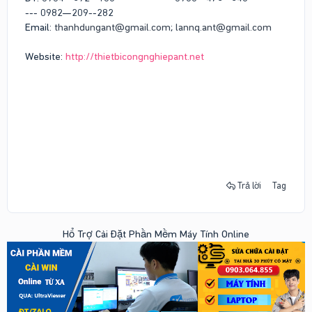
--- 0982—209--282
Email:
thanhdungant@gmail.com
;
lannq.ant@gmail.com
Website:
http://thietbicongnghiepant.net
Trả lời
Tag
Hổ Trợ Cài Đặt Phần Mềm Máy Tính Online