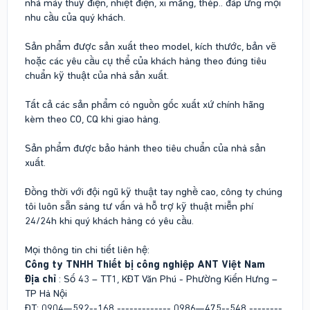
nhà máy thuỷ điện, nhiệt điện, xi măng, thép.. đáp ứng mọi
nhu cầu của quý khách.
Sản phẩm được sản xuất theo model, kích thước, bản vẽ
hoặc các yêu cầu cụ thể của khách hàng theo đúng tiêu
chuẩn kỹ thuật của nhà sản xuất.
Tất cả các sản phẩm có nguồn gốc xuất xứ chính hãng
kèm theo CO, CQ khi giao hàng.
Sản phẩm được bảo hành theo tiêu chuẩn của nhà sản
xuất.
Đồng thời với đội ngũ kỹ thuật tay nghề cao, công ty chúng
tôi luôn sẵn sàng tư vấn và hỗ trợ kỹ thuật miễn phí
24/24h khi quý khách hàng có yêu cầu.
Mọi thông tin chi tiết liên hệ:
Công ty TNHH Thiết bị công nghiệp ANT Việt Nam
Địa chỉ
: Số 43 – TT1, KĐT Văn Phú - Phường Kiến Hưng –
TP Hà Nội
ĐT: 0904—592--168 ------------- 0986—475--548 --------