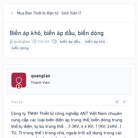
Mua Bán Thiết bị điện tử : Sinh Viên iT
Biến áp khô, biến áp dầu, biến dòng
T
N
T
quanglan
9/4/26
biến áp dầu
biến áp khô
h
g
ừ
biến dòng
r
à
k
e
y
h
a
g
ó
d
ử
a
s
i
quanglan
Q
t
Thành Viên
a
r
t
9/4/26
#1
e
r
Công ty TNHH Thiết bị công nghiệp ANT Việt Nam chuyên
cung cấp các loại biến điện áp trung thế, biến dòng trung
thế,tụ điện, tụ bù trung thế… 3.3KV; 6.6 KV; 11KV; 24KV…(
TU, TI trung thế ) trong nhà, ngoài trời sử dụng trong các