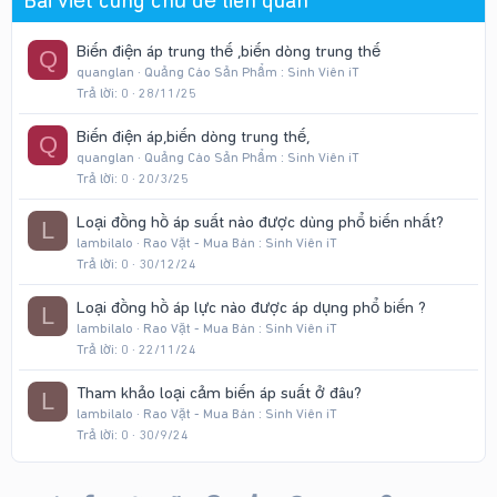
Bài viết cùng chủ đề liên quan
Biến điện áp trung thế ,biến dòng trung thế
Q
quanglan
Quảng Cáo Sản Phẩm : Sinh Viên iT
Trả lời
0
28/11/25
Biến điện áp,biến dòng trung thế,
Q
quanglan
Quảng Cáo Sản Phẩm : Sinh Viên iT
Trả lời
0
20/3/25
Loại đồng hồ áp suất nào được dùng phổ biến nhất?
L
lambilalo
Rao Vặt - Mua Bán : Sinh Viên iT
Trả lời
0
30/12/24
Loại đồng hồ áp lực nào được áp dụng phổ biến ?
L
lambilalo
Rao Vặt - Mua Bán : Sinh Viên iT
Trả lời
0
22/11/24
Tham khảo loại cảm biến áp suất ở đâu?
L
lambilalo
Rao Vặt - Mua Bán : Sinh Viên iT
Trả lời
0
30/9/24