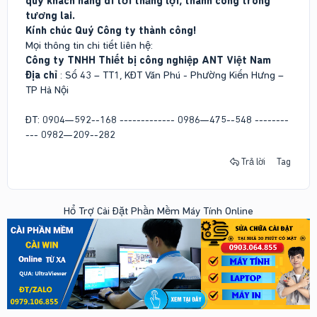
quý khách hàng đi tới thắng lợi, thành công trong
tương lai.
Kính chúc Quý Công ty thành công!
Mọi thông tin chi tiết liên hệ:
Công ty TNHH Thiết bị công nghiệp ANT Việt Nam
Địa chỉ
: Số 43 – TT1, KĐT Văn Phú - Phường Kiến Hưng –
TP Hà Nội
ĐT: 0904—592--168 ------------- 0986—475--548 --------
--- 0982—209--282
Trả lời
Tag
Hổ Trợ Cài Đặt Phần Mềm Máy Tính Online