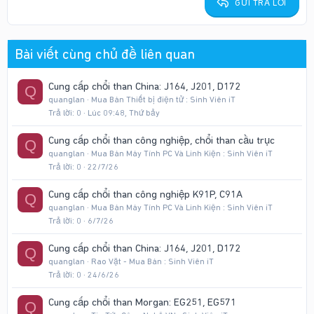
GỬI TRẢ LỜI
Verdana
Bài viết cùng chủ đề liên quan
Cung cấp chổi than China: J164, J201, D172
Q
quanglan
Mua Bán Thiết bị điện tử : Sinh Viên iT
Trả lời
0
Lúc 09:48, Thứ bảy
Cung cấp chổi than công nghiệp, chổi than cầu trục
Q
quanglan
Mua Bán Máy Tính PC Và Linh Kiện : Sinh Viên iT
Trả lời
0
22/7/26
Cung cấp chổi than công nghiệp K91P, C91A
Q
quanglan
Mua Bán Máy Tính PC Và Linh Kiện : Sinh Viên iT
Trả lời
0
6/7/26
Cung cấp chổi than China: J164, J201, D172
Q
quanglan
Rao Vặt - Mua Bán : Sinh Viên iT
Trả lời
0
24/6/26
Cung cấp chổi than Morgan: EG251, EG571
Q