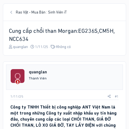
Rao Vặt - Mua Bán : Sinh Viên iT
Cung cấp chổi than Morgan:EG236S,CM5H,
NCC634
T
N
T
quanglan
1/11/25
Không có
h
g
ừ
r
à
k
e
y
h
a
g
ó
quanglan
d
ử
a
Q
s
i
Thành Viên
t
a
r
1/11/25
#1
t
e
Công ty TNHH Thiết bị công nghiệp ANT Việt Nam là
r
một trong những Công ty xuất nhập khẩu uy tín hàng
đầu, chuyên cung cấp các loại CHỔI THAN, GIÁ ĐỠ
CHỔI THAN, LÒ XO GIÁ ĐỠ, TAY LẤY ĐIỆN với chủng