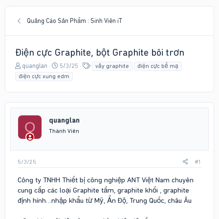
Quảng Cáo Sản Phẩm : Sinh Viên iT
Điện cực Graphite, bột Graphite bôi trơn
T
N
T
quanglan
5/3/25
vảy graphite
điện cực bể mạ
h
g
ừ
điện cực xung edm
r
à
k
e
y
h
a
g
ó
d
ử
a
s
i
quanglan
Q
t
Thành Viên
a
r
t
5/3/25
#1
e
r
Công ty TNHH Thiết bị công nghiệp ANT Việt Nam chuyên
cung cấp các loại Graphite tấm, graphite khối , graphite
định hình…nhập khẩu từ Mỹ, Ấn Độ, Trung Quốc, châu Âu