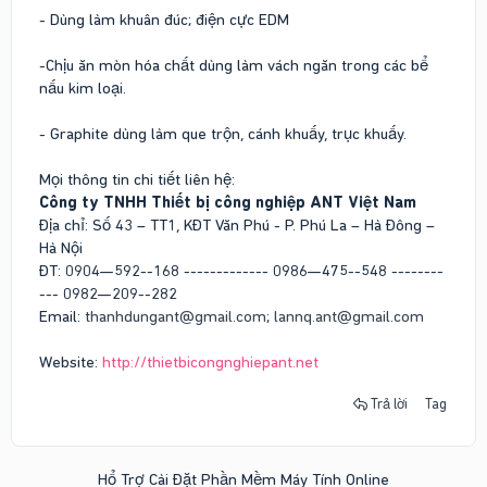
- Dùng làm khuân đúc; điện cực EDM
-Chịu ăn mòn hóa chất dùng làm vách ngăn trong các bể
nấu kim loại.
- Graphite dùng làm que trộn, cánh khuấy, trục khuấy.
Mọi thông tin chi tiết liên hệ:
Công ty TNHH Thiết bị công nghiệp ANT Việt Nam
Địa chỉ: Số 43 – TT1, KĐT Văn Phú - P. Phú La – Hà Đông –
Hà Nội
ĐT: 0904—592--168 ------------- 0986—475--548 --------
--- 0982—209--282
Email:
thanhdungant@gmail.com
;
lannq.ant@gmail.com
Website:
http://thietbicongnghiepant.net
Trả lời
Tag
Hổ Trợ Cài Đặt Phần Mềm Máy Tính Online