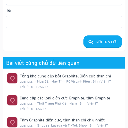
12
Courier New
Căn phải
Thụt lề
Heading 2
Georgia
15
Justify text
Tên
Tăng lề
Heading 3
18
Tahoma
22
Times New Roman
26
Trebuchet MS
GỬI TRẢ LỜI
Verdana
Bài viết cùng chủ đề liên quan
Tổng kho cung cấp bột Graphite, Điện cực than chì
Q
quanglan
Mua Bán Máy Tính PC Và Linh Kiện : Sinh Viên iT
Trả lời
0
19/6/26
Cung cấp các loại điện cực Graphite, tấm Graphite
Q
quanglan
Thời Trang Phụ Kiện Nam : Sinh Viên iT
Trả lời
0
4/6/26
Tấm Graphite điện cực, tấm than chì chịu nhiệt
Q
quanglan
Shopee, Lazada và TikTok Shop : Sinh Viên iT