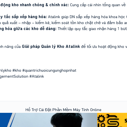
 động kho nhanh chóng & chính xác:
Cung cấp cái nhìn tổng quan về 
quy tắc sắp xếp hàng hóa:
Atalink giúp DN sắp xếp hàng hóa khoa học 
u quả xuất – nhập – kiểm kê, kiểm soát tồn kho chặt chẽ và đảm bảo 
ng hóa giữa các kho dễ dàng:
Thiết lập quy tắc giao nhận hàng 1 bư
ính năng của
Giải pháp Quản lý Kho Atalink
để tối ưu hoạt động kho 
nlykho #kho #quantrichuoicungunghopnhat
ementSolution #Atalink
Hổ Trợ Cài Đặt Phần Mềm Máy Tính Online