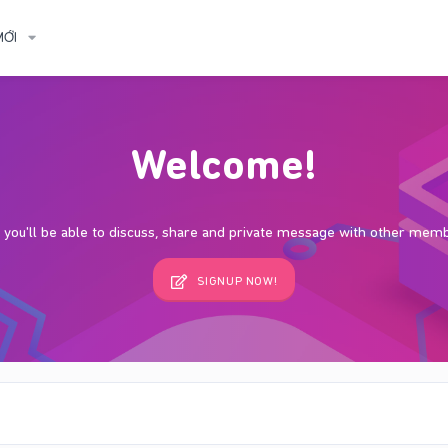
MỚI
Welcome!
s, you'll be able to discuss, share and private message with other mem
SIGNUP NOW!