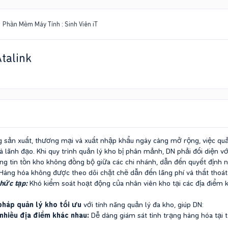
Phần Mềm Máy Tính : Sinh Viên iT
talink
g sản xuất, thương mại và xuất nhập khẩu ngày càng mở rộng, việc quản
hà lãnh đạo. Khi quy trình quản lý kho bị phân mảnh, DN phải đối diện 
g tin tồn kho không đồng bộ giữa các chi nhánh, dẫn đến quyết định 
Hàng hóa không được theo dõi chặt chẽ dẫn đến lãng phí và thất thoát
hức tạp:
Khó kiểm soát hoạt động của nhân viên kho tại các địa điểm 
pháp quản lý kho tối ưu
với tính năng quản lý đa kho, giúp DN:
 nhiều địa điểm khác nhau:
Dễ dàng giám sát tình trạng hàng hóa tại 