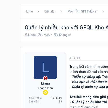
Home
Diễn đàn
MÁY TÍNH SINH VIÊN iT
Quản lý nhiều kho với GPQL Kho A
T
N
T
Liana
27/3/25
Không có
h
g
ừ
r
à
k
e
y
h
a
g
ó
d
ử
a
27/3/25
s
i
L
t
Trong bối cảnh thị trườn
a
thách thức đối với các n
r
- Thiếu sự đồng bộ:
Thôn
t
- Hao hụt và thất thoát:
e
Liana
- Quản lý nhân sự kho p
r
Thành Viên
Atalink mang đến giải 
Tham gia
13/2/25
Bài viết
33
- Quản lý nhiều kho tại
theo thời gian thực.