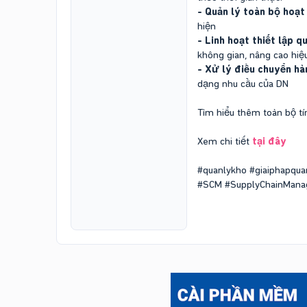
- Quản lý toàn bộ hoạt
hiện
- Linh hoạt thiết lập 
không gian, nâng cao hiệ
- Xử lý điều chuyển hà
dạng nhu cầu của DN
Tìm hiểu thêm toàn bộ t
Xem chi tiết
tại đây
#quanlykho #giaiphapqua
#SCM #SupplyChainManag