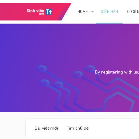
HOME
DIỄN ĐÀN
CÓ GÌ 
By registering with u
Bài viết mới
Tìm chủ đề