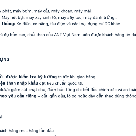
 phát, máy bơm, máy cắt, máy khoan, máy mài...
:
Máy hút bụi, máy xay sinh tố, máy sấy tóc, máy đánh trứng...
 thông:
Xe điện, xe nâng, tàu điện và các loại động cơ DC khác.
à độ bền cao, chổi than của ANT Việt Nam luôn được khách hàng tin dùng
ƯỢNG
đều
được kiểm tra kỹ lưỡng
trước khi giao hàng.
iệu than nhập khẩu
đạt tiêu chuẩn quốc tế.
 được giám sát chặt chẽ, đảm bảo từng chi tiết đều chính xác và an toà
heo yêu cầu riêng
– cắt, gắn đầu, lò xo hoặc dây dẫn theo đúng thông
I
ách hàng mua hàng lần đầu.