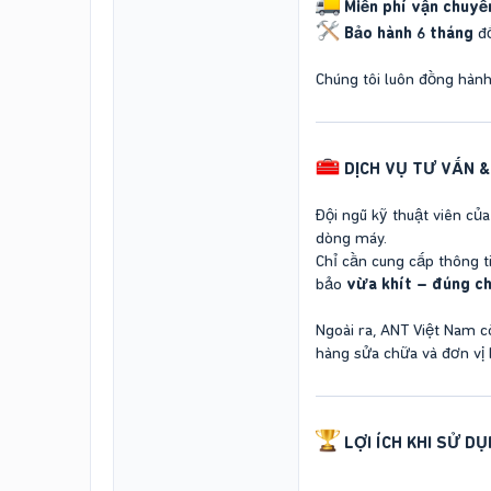
Miễn phí vận chuyể
Bảo hành 6 tháng
đố
Chúng tôi luôn đồng hành
DỊCH VỤ TƯ VẤN 
Đội ngũ kỹ thuật viên củ
dòng máy.
Chỉ cần cung cấp thông t
bảo
vừa khít – đúng ch
Ngoài ra, ANT Việt Nam 
hàng sửa chữa và đơn vị b
LỢI ÍCH KHI SỬ D