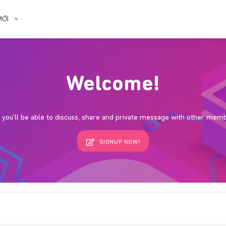
MỚI
Welcome!
s, you'll be able to discuss, share and private message with other mem
SIGNUP NOW!