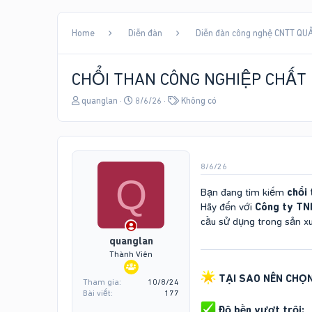
Home
Diễn đàn
Diễn đàn công nghệ CNTT QUẢ
CHỔI THAN CÔNG NGHIỆP CHẤT
T
N
T
quanglan
8/6/26
Không có
h
g
ừ
r
à
k
e
y
h
a
g
ó
d
ử
a
8/6/26
s
i
Q
t
Bạn đang tìm kiếm
chổi 
a
Hãy đến với
Công ty TN
r
cầu sử dụng trong sản xu
t
e
quanglan
r
Thành Viên
TẠI SAO NÊN CHỌN
Tham gia
10/8/24
Bài viết
177
Độ bền vượt trội: