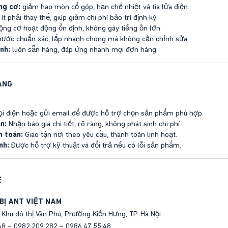
ng cơ:
giảm hao mòn cổ góp, hạn chế nhiệt và tia lửa điện.
ít phải thay thế, giúp giảm chi phí bảo trì định kỳ.
ng cơ hoạt động ổn định, không gây tiếng ồn lớn.
hước chuẩn xác, lắp nhanh chóng mà không cần chỉnh sửa.
nh:
luôn sẵn hàng, đáp ứng nhanh mọi đơn hàng.
ÀNG
i điện hoặc gửi email để được hỗ trợ chọn sản phẩm phù hợp.
n:
Nhận báo giá chi tiết, rõ ràng, không phát sinh chi phí.
h toán:
Giao tận nơi theo yêu cầu, thanh toán linh hoạt.
nh:
Được hỗ trợ kỹ thuật và đổi trả nếu có lỗi sản phẩm.
Ệ
BỊ ANT VIỆT NAM
 Khu đô thị Văn Phú, Phường Kiến Hưng, TP. Hà Nội
8 – 0982.209.282 – 0986.47.55.48