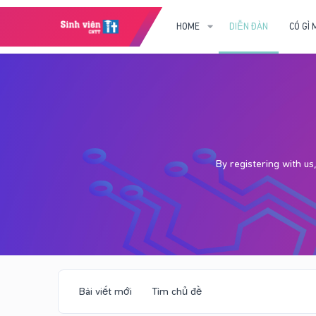
HOME
DIỄN ĐÀN
CÓ GÌ 
By registering with u
Bài viết mới
Tìm chủ đề