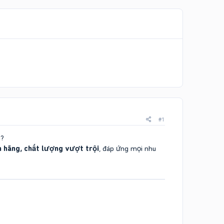
#1
n?
h hãng, chất lượng vượt trội
, đáp ứng mọi nhu