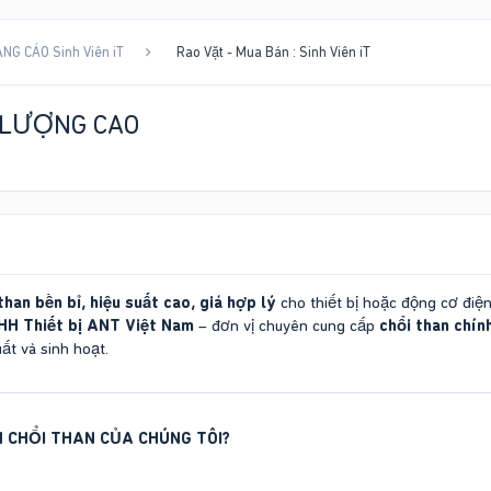
NG CÁO Sinh Viên iT
Rao Vặt - Mua Bán : Sinh Viên iT
 LƯỢNG CAO
than bền bỉ, hiệu suất cao, giá hợp lý
cho thiết bị hoặc động cơ điệ
HH Thiết bị ANT Việt Nam
– đơn vị chuyên cung cấp
chổi than chín
ất và sinh hoạt.
 CHỔI THAN CỦA CHÚNG TÔI?