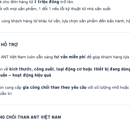
n
cho đơn hàng từ
2 triệu đồng
trở lên.
i với mọi sản phẩm, 1 đổi 1 nếu lỗi kỹ thuật từ nhà sản xuất.
 cùng khách hàng từ khâu tư vấn, lựa chọn sản phẩm đến bảo hành, hậ
& HỖ TRỢ
a ANT Việt Nam luôn sẵn sàng
tư vấn miễn phí
để giúp khách hàng lựa
in về
kích thước, công suất, loại động cơ hoặc thiết bị đang dùn
uẩn – hoạt động hiệu quả
.
còn cung cấp
gia công chổi than theo yêu cầu
với số lượng nhỏ hoặc 
ảo trì.
ỤNG CHỔI THAN ANT VIỆT NAM