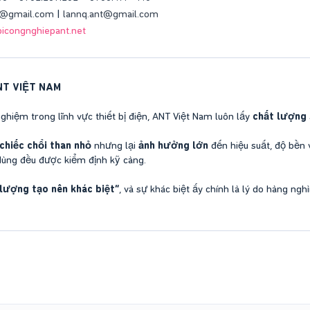
t@gmail.com
|
lannq.ant@gmail.com
icongnghiepant.net
NT VIỆT NAM
ghiệm trong lĩnh vực thiết bị điện, ANT Việt Nam luôn lấy
chất lượng 
chiếc chổi than nhỏ
nhưng lại
ảnh hưởng lớn
đến hiệu suất, độ bền 
dùng đều được kiểm định kỹ càng.
lượng tạo nên khác biệt”
, và sự khác biệt ấy chính là lý do hàng n