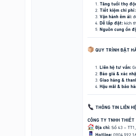
Tăng tuổi thọ độ
Tiết kiệm chi phí:
Vận hành êm ái:
độ
Dễ lắp đặt:
kích t
Nguồn cung ổn đị
QUY TRÌNH ĐẶT H
Liên hệ tư vấn:
Gọ
Báo giá & xác nhậ
Giao hàng & than
Hậu mãi & bảo hà
THÔNG TIN LIÊN H
CÔNG TY TNHH THIẾT 
Địa chỉ:
Số 43 – TT1,
Hotline:
0904.592.16