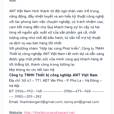
xuất.
ANT Việt Nam hình thành từ đội ngũ nhân viên trẻ trung,
năng động, đầy nhiệt huyết và am hiểu kỹ thuật công nghệ,
với tác phong làm việc chuyên nghiệp, có trách nhiệm cao,
cam kết mang đến cho Quý khách hàng sự tin cậy và hài
lòng về nguồn gốc xuất xứ của sản phẩm, giá cả, chất
lượng cũng như chế độ bảo hành, tư vấn hỗ trợ kỹ thuật
và dịch vụ sau bán hàng tốt nhất.
Với phương châm “Hợp tác cùng Phát triển”, Công ty TNHH
Thiết bị công nghiệp ANT Việt Nam rất vinh dự và sẵn sàng
được góp một phần sức của mình cùng quý khách hàng đi
tới thắng lợi, thành công trong tương lai.
Mọi thông tin chi tiết liên hệ:
Công ty TNHH Thiết bị công nghiệp ANT Việt Nam
Địa chỉ: Số 43 – TT1, KĐT Văn Phú - P. Phú La – Hà Đông –
Hà Nội
ĐT: 0904—592--168 ------------- 0986—475--548 --------
--- 0982—209--282
Email:
thanhdungant@gmail.com
;
lannq.ant@gmail.com
Website:
http://thietbicongnghiepant.net