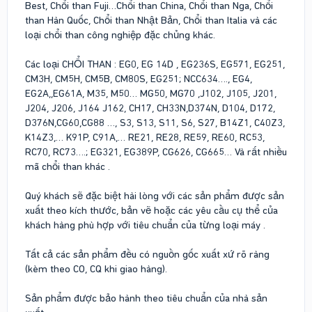
Best, Chổi than Fuji…Chổi than China, Chổi than Nga, Chổi
than Hàn Quốc, Chổi than Nhật Bản, Chổi than Italia và các
loại chổi than công nghiệp đặc chủng khác.
Các loại CHỔI THAN : EG0, EG 14D , EG236S, EG571, EG251,
CM3H, CM5H, CM5B, CM80S, EG251; NCC634…., EG4,
EG2A,,EG61A, M35, M50… MG50, MG70 ,J102, J105, J201,
J204, J206, J164 J162, CH17, CH33N,D374N, D104, D172,
D376N,CG60,CG88 …, S3, S13, S11, S6, S27, B14Z1, C40Z3,
K14Z3,… K91P, C91A,… RE21, RE28, RE59, RE60, RC53,
RC70, RC73….; EG321, EG389P, CG626, CG665… Và rất nhiều
mã chổi than khác .
Quý khách sẽ đặc biệt hài lòng với các sản phẩm được sản
xuất theo kích thước, bản vẽ hoặc các yêu cầu cụ thể của
khách hàng phù hợp với tiêu chuẩn của từng loại máy .
Tất cả các sản phẩm đều có nguồn gốc xuất xứ rõ ràng
(kèm theo CO, CQ khi giao hàng).
Sản phẩm được bảo hành theo tiêu chuẩn của nhà sản