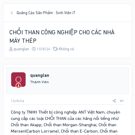
Quảng Cáo Sản Phẩm : Sinh Viên iT
CHỔI THAN CÔNG NGHIỆP CHO CÁC NHÀ
MÁY THÉP
T
N
T
quanglan
10/8/24
Không có
h
g
ừ
r
à
k
e
y
h
a
g
ó
quanglan
d
ử
a
Q
s
i
Thành Viên
t
a
r
10/8/24
#1
t
e
Công ty TNHH Thiết bị công nghiệp ANT Việt Nam, chuyên
r
cung cấp các loại CHỔI THAN của các hãng nổi tiếng như
Chổi than Akapp, Chổi than Morgan-Shanghai, Chổi than
Mersen(Carbon Lorraine), Chổi than E-Carbon, Chổi than