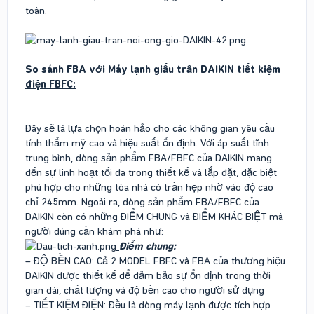
toàn.
So sánh FBA với Máy lạnh giấu trần DAIKIN tiết kiệm
điện FBFC:
Đây sẽ là lựa chọn hoàn hảo cho các không gian yêu cầu
tính thẩm mỹ cao và hiệu suất ổn định. Với áp suất tĩnh
trung bình, dòng sản phẩm FBA/FBFC của DAIKIN mang
đến sự linh hoạt tối đa trong thiết kế và lắp đặt, đặc biệt
phù hợp cho những tòa nhà có trần hẹp nhờ vào độ cao
chỉ 245mm. Ngoài ra, dòng sản phẩm FBA/FBFC của
DAIKIN còn có những ĐIỂM CHUNG và ĐIỂM KHÁC BIỆT mà
người dùng cần khám phá như:
Điểm chung:
– ĐỘ BỀN CAO: Cả 2 MODEL FBFC và FBA của thương hiệu
DAIKIN được thiết kế để đảm bảo sự ổn định trong thời
gian dài, chất lượng và độ bền cao cho người sử dụng
– TIẾT KIỆM ĐIỆN: Đều là dòng máy lạnh được tích hợp