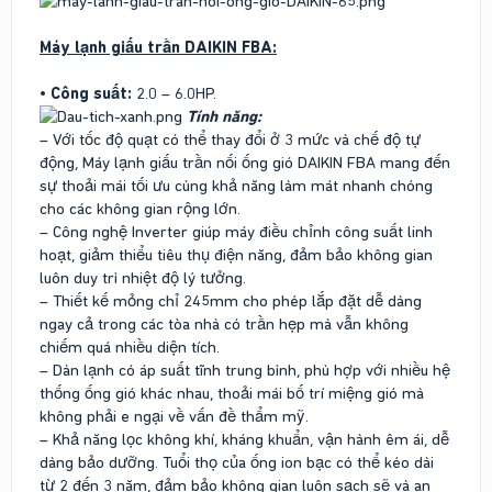
Máy lạnh giấu trần DAIKIN FBA:
•
Công suất:
2.0 – 6.0HP.
Tính năng:
– Với tốc độ quạt có thể thay đổi ở 3 mức và chế độ tự
động, Máy lạnh giấu trần nối ống gió DAIKIN FBA mang đến
sự thoải mái tối ưu cùng khả năng làm mát nhanh chóng
cho các không gian rộng lớn.
– Công nghệ Inverter giúp máy điều chỉnh công suất linh
hoạt, giảm thiểu tiêu thụ điện năng, đảm bảo không gian
luôn duy trì nhiệt độ lý tưởng.
– Thiết kế mỏng chỉ 245mm cho phép lắp đặt dễ dàng
ngay cả trong các tòa nhà có trần hẹp mà vẫn không
chiếm quá nhiều diện tích.
– Dàn lạnh có áp suất tĩnh trung bình, phù hợp với nhiều hệ
thống ống gió khác nhau, thoải mái bố trí miệng gió mà
không phải e ngại về vấn đề thẩm mỹ.
– Khả năng lọc không khí, kháng khuẩn, vận hành êm ái, dễ
dàng bảo dưỡng. Tuổi thọ của ống ion bạc có thể kéo dài
từ 2 đến 3 năm, đảm bảo không gian luôn sạch sẽ và an