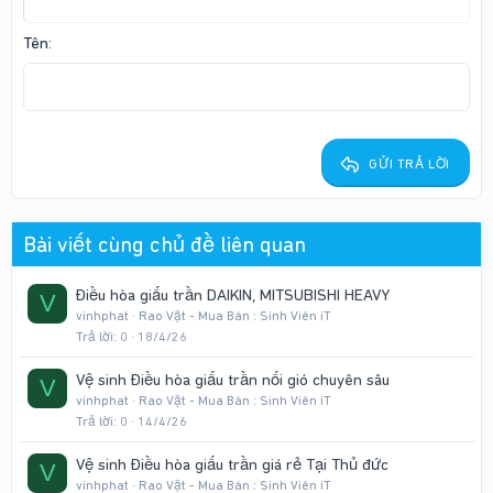
12
Courier New
Căn phải
Thụt lề
Heading 2
Georgia
15
Justify text
Tên
Tăng lề
Heading 3
18
Tahoma
22
Times New Roman
26
Trebuchet MS
GỬI TRẢ LỜI
Verdana
Bài viết cùng chủ đề liên quan
Điều hòa giấu trần DAIKIN, MITSUBISHI HEAVY
V
vinhphat
Rao Vặt - Mua Bán : Sinh Viên iT
Trả lời
0
18/4/26
Vệ sinh Điều hòa giấu trần nối gió chuyên sâu
V
vinhphat
Rao Vặt - Mua Bán : Sinh Viên iT
Trả lời
0
14/4/26
Vệ sinh Điều hòa giấu trần giá rẻ Tại Thủ đức
V
vinhphat
Rao Vặt - Mua Bán : Sinh Viên iT