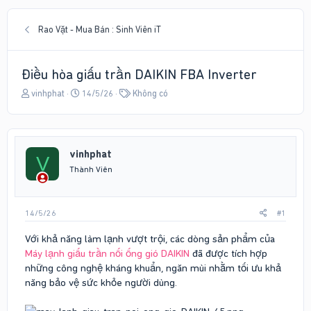
Rao Vặt - Mua Bán : Sinh Viên iT
Điều hòa giấu trần DAIKIN FBA Inverter
T
N
T
vinhphat
14/5/26
Không có
h
g
ừ
r
à
k
e
y
h
a
g
ó
vinhphat
d
ử
a
V
s
i
Thành Viên
t
a
r
14/5/26
#1
t
e
Với khả năng làm lạnh vượt trội, các dòng sản phẩm của
r
Máy lạnh giấu trần nối ống gió DAIKIN
đã được tích hợp
những công nghệ kháng khuẩn, ngăn mùi nhằm tối ưu khả
năng bảo vệ sức khỏe người dùng.