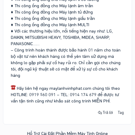
♦ Thi công ống đồng cho Máy lạnh âm trần
♦ Thi công ống đồng cho Máy lạnh tủ đứng
♦ Thi công ống đồng cho Máy lạnh giấu trần
♦ Thi công ống đồng cho Máy lạnh MULTI
♦ Với các thương hiệu lớn, nổi tiếng hiện nay như: LG,
DAIKIN, MITSUBISHI HEAVY, TOSHIBA, MIDEA, SHARP,
PANASONIC……
– Công trình hoàn thành được bảo hành 01 năm cho toàn
bộ vật tư nên khách hàng có thể yên tâm sử dụng mà
không lo gặp phải sự cố hay rủi ro. Chỉ cần gọi cho chúng
tôi, đội ngũ kỹ thuật sẽ có mặt để xử lý sự cố cho khách
hàng
Hãy liên hệ ngay maylanhvinhphat.com chúng tôi theo
HOTLINE: 0919 560 091 – TEL: 0914 174 679 để được tư
vấn tận tình cũng như khảo sát công trình MIỄN PHÍ.
Trả lời
Tag
Hổ Trợ Cài Đặt Phần Mềm Máy Tính Online