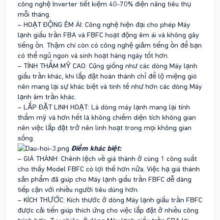
công nghệ Inverter tiết kiệm 40-70% điện năng tiêu thụ
mỗi tháng.
– HOẠT ĐỘNG ÊM ÁI: Công nghệ hiện đại cho phép Máy
lạnh giấu trần FBA và FBFC hoạt động êm ái và không gây
tiếng ồn. Thậm chí còn có công nghệ giảm tiếng ồn để bạn
có thể ngủ ngon và sinh hoạt hàng ngày tốt hơn.
– TÍNH THẨM MỸ CAO: Cũng giống như các dòng Máy lạnh
giấu trần khác, khi lắp đặt hoàn thành chỉ để lộ miệng gió
nên mang lại sự khác biệt và tinh tế như hơn các dòng Máy
lạnh âm trần khác.
– LẮP ĐẶT LINH HOẠT: Là dòng máy lạnh mang lại tính
thẩm mỹ và hơn hết là không chiếm diện tích không gian
nên việc lắp đặt trở nên linh hoạt trong mọi không gian
sống.
Điểm khác biệt:
– GIÁ THÀNH: Chênh lệch về giá thành ở cùng 1 công suất
cho thấy Model FBFC có lợi thế hơn nửa. Việc hạ giá thành
sản phẩm đã giúp cho Máy lạnh giấu trần FBFC dễ dàng
tiếp cận với nhiều người tiêu dùng hơn.
– KÍCH THƯỚC: Kích thước ở dòng Máy lạnh giấu trần FBFC
được cải tiến giúp thích ứng cho việc lắp đặt ở nhiều công