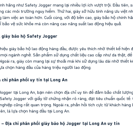
ính hãng như Safety Jogger mang lại nhiều lợi ích vượt trội. Đầu tiên
ong các môi trường nguy hiểm. Thứ hai, giày sở hữu tính năng ưu việt 
g làm việc an toàn hơn. Cuối cùng, với độ bền cao, giày bảo hộ chính hã
ỉ bảo vệ sức khỏe mà còn nâng cao năng suất lao động hiệu quả.
a giày bảo hộ Safety Jogger
hiệu giày bảo hộ lao động hàng đầu, được yêu thích nhờ thiết kế hiện đ
 mọi ngành nghề. Sản phẩm sử dụng chất liệu cao cấp như da thật, đế
oài ra, giày còn mang lại sự thoải mái khi sử dụng lâu dài nhờ thiết kế
lựa chọn hàng đầu của hàng triệu người lao động.
a chỉ phân phối uy tín tại Long An
Jogger tại Long An, bạn nên chọn địa chỉ uy tín để đảm bảo chất lượng 
afety Jogger với giấy tờ chứng nhận rõ ràng, đạt tiêu chuẩn quốc tế. G
ghiệp cũng rất quan trọng. Ngoài ra, phản hồi tích cực từ khách hàng l
rên, là lựa chọn hàng đầu tại Long An.
 – Địa chỉ phân phối giày bảo hộ Jogger tại Long An uy tín