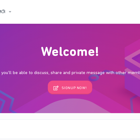
MỚI
Welcome!
s, you'll be able to discuss, share and private message with other mem
SIGNUP NOW!