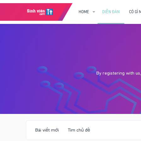
HOME
DIỄN ĐÀN
CÓ GÌ 
By registering with u
Bài viết mới
Tìm chủ đề