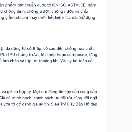
, sản phẩm đạt chuẩn quốc tế (EN ISO, ASTM, CE) đảm
như chống đinh, chống trượt, chống nước và chịu
ng giảm chi phí thay mới, tiết kiệm lâu dài. Sử dụng
ại, đa dạng từ cổ thấp, cổ cao đến chống hóa chất,
 PU/TPU chống trượt, lót thép hoặc composite, tăng
 ôm chân và lớp lót thoáng khí. Với uy tín toàn cầu,
và giá cả hợp lý. Một nơi đáng tin cậy cần cung cấp
iá cả minh bạch, chính sách ưu đãi tốt cùng đội ngũ
à yếu tố để đánh giá uy tín. Siêu Thị Giày Bảo Hộ đáp