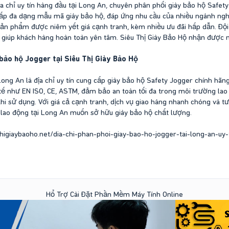
ịa chỉ uy tín hàng đầu tại Long An, chuyên phân phối giày bảo hộ Safet
ấp đa dạng mẫu mã giày bảo hộ, đáp ứng nhu cầu của nhiều ngành nghề
Sản phẩm được niêm yết giá cạnh tranh, kèm nhiều ưu đãi hấp dẫn. Đội
iúp khách hàng hoàn toàn yên tâm. Siêu Thị Giày Bảo Hộ nhận được nh
 bảo hộ Jogger tại Siêu Thị Giày Bảo Hộ
Long An là địa chỉ uy tín cung cấp giày bảo hộ Safety Jogger chính hãng
tế như EN ISO, CE, ASTM, đảm bảo an toàn tối đa trong môi trường la
hi sử dụng. Với giá cả cạnh tranh, dịch vụ giao hàng nhanh chóng và tư
 lao động tại Long An muốn sở hữu giày bảo hộ chất lượng.
uthigiaybaoho.net/dia-chi-phan-phoi-giay-bao-ho-jogger-tai-long-an-uy-
Hổ Trợ Cài Đặt Phần Mềm Máy Tính Online