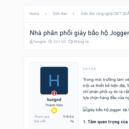
Home
Diễn đàn
Diễn đàn công nghệ CNTT QUẢ
Nhà phân phối giày bảo hộ Jogger
T
N
T
hungnd
20/1/25
Không có
h
g
ừ
r
à
k
e
y
h
a
g
ó
d
ử
a
20/1/25
s
i
H
t
Trong môi trường làm việ
a
trội và thiết kế hiện đại
r
chỉ phân phối uy tín là 
t
lựa chọn hàng đầu của ng
e
hungnd
r
Thành Viên
Tham gia
9/8/24
Bài viết
94
1. Tầm quan trọng của 