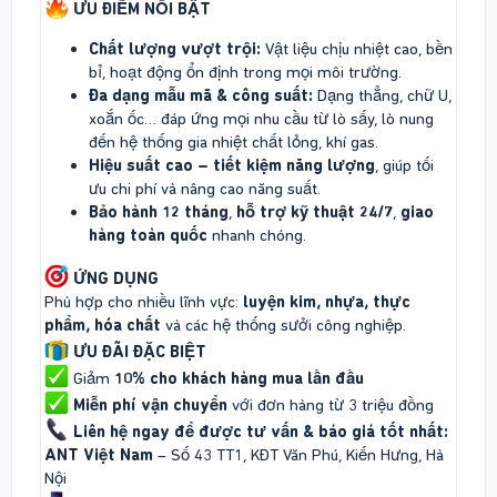
ƯU ĐIỂM NỔI BẬT
Chất lượng vượt trội:
Vật liệu chịu nhiệt cao, bền
bỉ, hoạt động ổn định trong mọi môi trường.
Đa dạng mẫu mã & công suất:
Dạng thẳng, chữ U,
xoắn ốc… đáp ứng mọi nhu cầu từ lò sấy, lò nung
đến hệ thống gia nhiệt chất lỏng, khí gas.
Hiệu suất cao – tiết kiệm năng lượng
, giúp tối
ưu chi phí và nâng cao năng suất.
Bảo hành 12 tháng
,
hỗ trợ kỹ thuật 24/7
,
giao
hàng toàn quốc
nhanh chóng.
ỨNG DỤNG
Phù hợp cho nhiều lĩnh vực:
luyện kim, nhựa, thực
phẩm, hóa chất
và các hệ thống sưởi công nghiệp.
ƯU ĐÃI ĐẶC BIỆT
Giảm
10% cho khách hàng mua lần đầu
Miễn phí vận chuyển
với đơn hàng từ 3 triệu đồng
Liên hệ ngay để được tư vấn & báo giá tốt nhất:
ANT Việt Nam
– Số 43 TT1, KĐT Văn Phú, Kiến Hưng, Hà
Nội