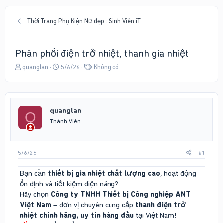
Thời Trang Phụ Kiện Nữ đẹp : Sinh Viên iT
Phân phối điện trở nhiệt, thanh gia nhiệt
T
N
T
quanglan
5/6/26
Không có
h
g
ừ
r
à
k
e
y
h
a
g
ó
quanglan
d
ử
a
Q
s
i
Thành Viên
t
a
r
5/6/26
#1
t
e
Bạn cần
thiết bị gia nhiệt chất lượng cao
, hoạt động
r
ổn định và tiết kiệm điện năng?
Hãy chọn
Công ty TNHH Thiết bị Công nghiệp ANT
Việt Nam
– đơn vị chuyên cung cấp
thanh điện trở
nhiệt chính hãng, uy tín hàng đầu
tại Việt Nam!