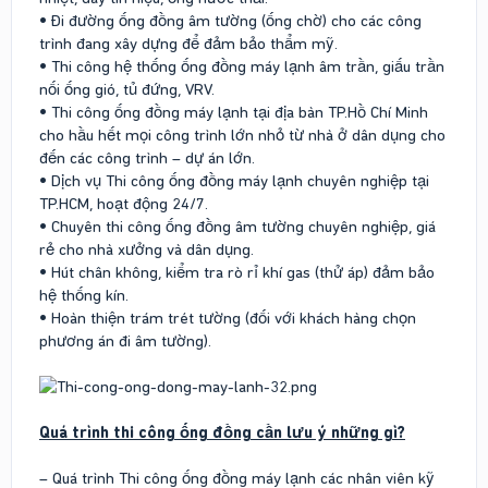
•
Đi đường ống đồng âm tường (ống chờ) cho các công
trình đang xây dựng để đảm bảo thẩm mỹ.
•
Thi công hệ thống ống đồng máy lạnh âm trần, giấu trần
nối ống gió, tủ đứng, VRV.
•
Thi công ống đồng máy lạnh tại địa bàn TP.Hồ Chí Minh
cho hầu hết mọi công trình lớn nhỏ từ nhà ở dân dụng cho
đến các công trình – dự án lớn.
•
Dịch vụ Thi công ống đồng máy lạnh chuyên nghiệp tại
TP.HCM, hoạt động 24/7.
•
Chuyên thi công ống đồng âm tường chuyên nghiệp, giá
rẻ cho nhà xưởng và dân dụng.
•
Hút chân không, kiểm tra rò rỉ khí gas (thử áp) đảm bảo
hệ thống kín.
•
Hoàn thiện trám trét tường (đối với khách hàng chọn
phương án đi âm tường).
Quá trình thi công ống đồng cần lưu ý những gì?
– Quá trình Thi công ống đồng máy lạnh các nhân viên kỹ