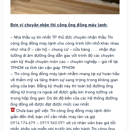
Đơn vị chuyên nhận thi công ống đồng máy lạnh:
– Nhà thầu uy tín nhất TP thủ đức chuyên nhận thầu Thi
công ống đồng máy lạnh cho công trình lớn nhỏ khác nhau
như: nhà ở – căn hộ – chung cư – cửa hàng ….... nhận đục
tường đi âm đường ống dẫn gas với trình độ các chuyên
viên kỹ thuật chuyên môn cao – chuyên nghiệp – giá rẻ tại
TPHCM và tỉnh lân cận giáp TPHCM.
– Thi công ống đồng máy lạnh nhằm mang lại sự hoàn hảo
về thẩm mỹ và tăng thêm sự sang trọng trong không gian
sống của bạn. Bằng kỹ thuật này thì toàn bộ đường ống
đồng từ trong ra ngoài sẽ được giấu kín trong tường và
trong hộp ống gen. Do đó độ bền của các hệ thống đường
ống đồng sẽ được đạt được mức cao nhất.
Chưa bao giờ việc Thi công ống đồng máy lạnh đơn
giản đến thế, bạn chỉ cần nhấc máy lên và gọi
0914.174.679 – 0919.560.091 sẽ có nhân viên báo giá tốt
nhất, khảo sát miễn phí trước khi tiến hành Thi công ống