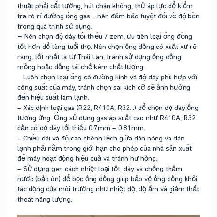
thuật phải cắt tường, hút chân không, thử áp lực để kiểm
tra rò rỉ đường ống gas.....nên đảm bảo tuyệt đối về độ bền
trong quá trình sử dụng.
–
Nên chọn độ dày tối thiểu 7 zem, ưu tiên loại ống đồng
tốt hơn để tăng tuổi thọ. Nên chọn ống đồng có xuất xứ rõ
ràng, tốt nhất là từ Thái Lan, tránh sử dụng ống đồng
mỏng hoặc đồng tái chế kém chất lượng.
– Luôn chọn loại ống có đường kính và độ dày phù hợp với
công suất của máy, tránh chọn sai kích cỡ sẽ ảnh hưởng
đến hiệu suất làm lạnh.
– Xác định loại gas (R22, R410A, R32...) để chọn độ dày ống
tương ứng. Ống sử dụng gas áp suất cao như R410A, R32
cần có độ dày tối thiểu 0.7mm – 0.81mm.
– Chiều dài và độ cao chênh lệch giữa dàn nóng và dàn
lạnh phải nằm trong giới hạn cho phép của nhà sản xuất
để máy hoạt động hiệu quả và tránh hư hỏng.
– Sử dụng gen cách nhiệt loại tốt, dày và chống thấm
nước (bảo ôn) để bọc ống đồng giúp bảo vệ ống đồng khỏi
tác động của môi trường như nhiệt độ, độ ẩm và giảm thất
thoát năng lượng.