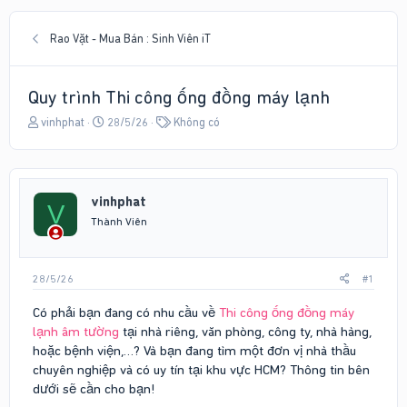
Rao Vặt - Mua Bán : Sinh Viên iT
Quy trình Thi công ống đồng máy lạnh
T
N
T
vinhphat
28/5/26
Không có
h
g
ừ
r
à
k
e
y
h
a
g
ó
vinhphat
d
ử
a
V
s
i
Thành Viên
t
a
r
28/5/26
#1
t
e
Có phải bạn đang có nhu cầu về
Thi công ống đồng máy
r
lạnh âm tường
tại nhà riêng, văn phòng, công ty, nhà hàng,
hoặc bệnh viện,…? Và bạn đang tìm một đơn vị nhà thầu
chuyên nghiệp và có uy tín tại khu vực HCM? Thông tin bên
dưới sẽ cần cho bạn!