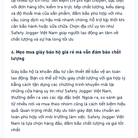
lại nhiều lợi ích như: tiết kiệm chi phí vận chuyển, đặc biệt
với đơn hàng lớn; kiểm tra trực tiếp chất lượng, kiểu dáng
và độ thoải mái của sản phẩm, đảm bảo phù hợp với nhu
cầu; cùng dịch vụ hậu mãi nhanh chóng, hỗ trợ kịp thời khi
cần bảo hành hoặc sửa chữa. Chọn địa chỉ uy tín như
Safety Jogger Việt Nam giúp người lao động an tâm về
chất lượng và sự hài lòng tối ưu.
6. Mẹo mua giày bảo hộ giá rẻ mà vẫn đảm bảo chất
lượng
Giày bảo hộ là khoản đầu tư cần thiết để bảo vệ an toàn
lao động. Bạn có thể sở hữu giày chất lượng với giá hợp lý
bằng cách tận dụng các chương trình khuyến mãi tại
những cửa hàng uy tín như Safety Jogger Việt Nam,
thường diễn ra vào các dịp đặc biệt. Ngoài ra, so sánh giá
từ nhiều nơi và mua theo nhóm cũng là cách tiết kiệm hiệu
quả. Quan trọng nhất, hãy ưu tiên giày đạt tiêu chuẩn an
toàn phù hợp với môi trường làm việc. Safety Jogger Việt
Nam là lựa chọn hàng đầu, đảm bảo chất lượng và giá tốt
nhất.