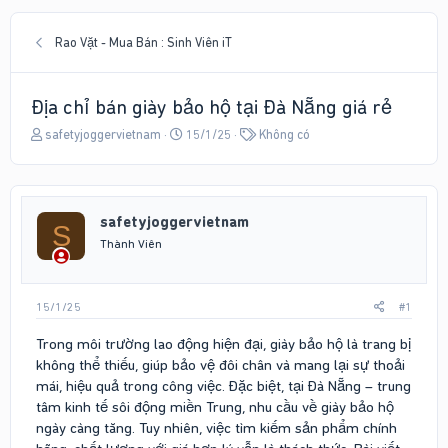
Rao Vặt - Mua Bán : Sinh Viên iT
Địa chỉ bán giày bảo hộ tại Đà Nẵng giá rẻ
T
N
T
safetyjoggervietnam
15/1/25
Không có
h
g
ừ
r
à
k
e
y
h
a
g
ó
safetyjoggervietnam
d
ử
a
S
s
i
Thành Viên
t
a
r
15/1/25
#1
t
e
Trong môi trường lao động hiện đại, giày bảo hộ là trang bị
r
không thể thiếu, giúp bảo vệ đôi chân và mang lại sự thoải
mái, hiệu quả trong công việc. Đặc biệt, tại Đà Nẵng – trung
tâm kinh tế sôi động miền Trung, nhu cầu về giày bảo hộ
ngày càng tăng. Tuy nhiên, việc tìm kiếm sản phẩm chính