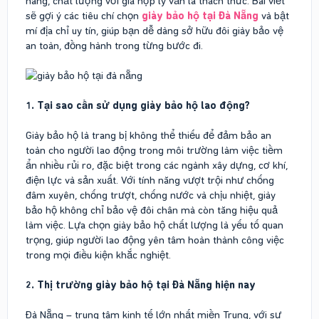
hãng, chất lượng với giá hợp lý vẫn là thách thức. Bài viết
sẽ gợi ý các tiêu chí chọn
giày bảo hộ tại Đà Nẵng
và bật
mí địa chỉ uy tín, giúp bạn dễ dàng sở hữu đôi giày bảo vệ
an toàn, đồng hành trong từng bước đi.
1. Tại sao cần sử dụng giày bảo hộ lao động?
Giày bảo hộ là trang bị không thể thiếu để đảm bảo an
toàn cho người lao động trong môi trường làm việc tiềm
ẩn nhiều rủi ro, đặc biệt trong các ngành xây dựng, cơ khí,
điện lực và sản xuất. Với tính năng vượt trội như chống
đâm xuyên, chống trượt, chống nước và chịu nhiệt, giày
bảo hộ không chỉ bảo vệ đôi chân mà còn tăng hiệu quả
làm việc. Lựa chọn giày bảo hộ chất lượng là yếu tố quan
trọng, giúp người lao động yên tâm hoàn thành công việc
trong mọi điều kiện khắc nghiệt.
2. Thị trường giày bảo hộ tại Đà Nẵng hiện nay
Đà Nẵng – trung tâm kinh tế lớn nhất miền Trung, với sự