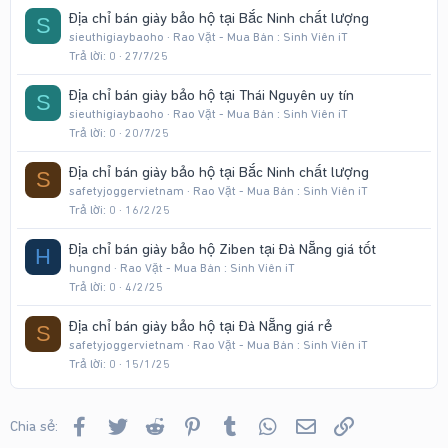
Địa chỉ bán giày bảo hộ tại Bắc Ninh chất lượng
S
sieuthigiaybaoho
Rao Vặt - Mua Bán : Sinh Viên iT
Trả lời
0
27/7/25
Địa chỉ bán giày bảo hộ tại Thái Nguyên uy tín
S
sieuthigiaybaoho
Rao Vặt - Mua Bán : Sinh Viên iT
Trả lời
0
20/7/25
Địa chỉ bán giày bảo hộ tại Bắc Ninh chất lượng
S
safetyjoggervietnam
Rao Vặt - Mua Bán : Sinh Viên iT
Trả lời
0
16/2/25
Địa chỉ bán giày bảo hộ Ziben tại Đà Nẵng giá tốt
H
hungnd
Rao Vặt - Mua Bán : Sinh Viên iT
Trả lời
0
4/2/25
Địa chỉ bán giày bảo hộ tại Đà Nẵng giá rẻ
S
safetyjoggervietnam
Rao Vặt - Mua Bán : Sinh Viên iT
Trả lời
0
15/1/25
Facebook
Twitter
Reddit
Pinterest
Tumblr
WhatsApp
Email
Link
Chia sẻ: