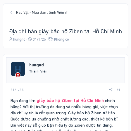
Rao Vặt - Mua Bán : Sinh Viên iT
Địa chỉ bán giày bảo hộ Ziben tại Hồ Chí Minh
T
N
T
hungnd
31/1/25
Không có
h
g
ừ
r
à
k
e
y
h
a
g
ó
hungnd
d
ử
a
H
s
i
Thành Viên
t
a
r
31/1/25
#1
t
e
Bạn đang tìm
giày bảo hộ Ziben tại Hồ Chí Minh
chính
r
hãng? Với thị trường đa dạng và nhiều hàng giả, việc chọn
địa chỉ uy tín là rất quan trọng. Giày bảo hộ Ziben từ Hàn
Quốc được ưa chuộng nhờ chất lượng cao, thiết kế bền bỉ.
Bài viết này sẽ giúp bạn hiểu lý do Ziben được tin dùng,