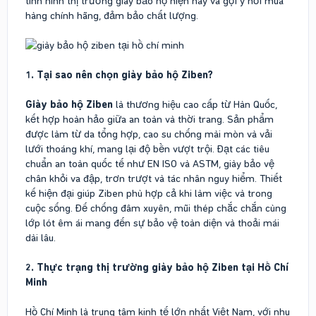
tình hình thị trường giày bảo hộ hiện nay và gợi ý nơi mua
hàng chính hãng, đảm bảo chất lượng.
1. Tại sao nên chọn giày bảo hộ Ziben?
Giày bảo hộ Ziben
là thương hiệu cao cấp từ Hàn Quốc,
kết hợp hoàn hảo giữa an toàn và thời trang. Sản phẩm
được làm từ da tổng hợp, cao su chống mài mòn và vải
lưới thoáng khí, mang lại độ bền vượt trội. Đạt các tiêu
chuẩn an toàn quốc tế như EN ISO và ASTM, giày bảo vệ
chân khỏi va đập, trơn trượt và tác nhân nguy hiểm. Thiết
kế hiện đại giúp Ziben phù hợp cả khi làm việc và trong
cuộc sống. Đế chống đâm xuyên, mũi thép chắc chắn cùng
lớp lót êm ái mang đến sự bảo vệ toàn diện và thoải mái
dài lâu.
2. Thực trạng thị trường giày bảo hộ Ziben tại Hồ Chí
Minh
Hồ Chí Minh là trung tâm kinh tế lớn nhất Việt Nam, với nhu