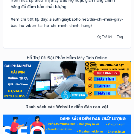
Nên mua tại Siêu Thị Giày Bảo Hộ hoặc gian hàng chính
hãng để đảm bảo chất lượng.
Xem chi tiết tại đây: sieuthigiaybaoho.net/dia-chi-mua-giay-
bao-ho-ziben-tai-ho-chi-minh-chinh-hang/
Trả lời
Tag
Hổ Trợ Cài Đặt Phần Mềm Máy Tính Online
Danh sách các Website diễn đàn rao vặt