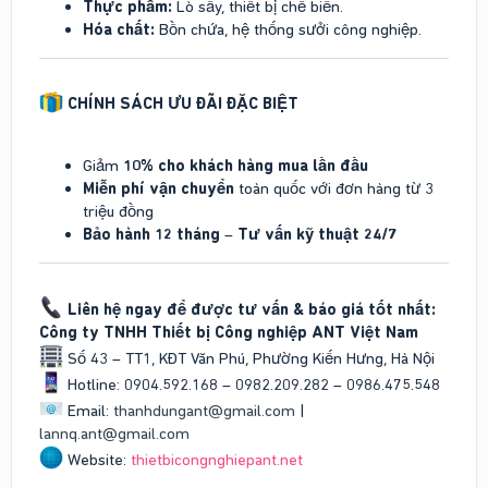
Thực phẩm:
Lò sấy, thiết bị chế biến.
Hóa chất:
Bồn chứa, hệ thống sưởi công nghiệp.
CHÍNH SÁCH ƯU ĐÃI ĐẶC BIỆT
Giảm
10% cho khách hàng mua lần đầu
Miễn phí vận chuyển
toàn quốc với đơn hàng từ 3
triệu đồng
Bảo hành 12 tháng
–
Tư vấn kỹ thuật 24/7
Liên hệ ngay để được tư vấn & báo giá tốt nhất:
Công ty TNHH Thiết bị Công nghiệp ANT Việt Nam
Số 43 – TT1, KĐT Văn Phú, Phường Kiến Hưng, Hà Nội
Hotline: 0904.592.168 – 0982.209.282 – 0986.475.548
Email:
thanhdungant@gmail.com
|
lannq.ant@gmail.com
Website:
thietbicongnghiepant.net