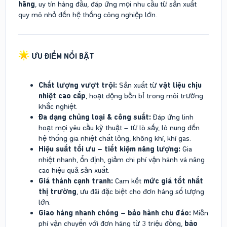
hãng
, uy tín hàng đầu, đáp ứng mọi nhu cầu từ sản xuất
quy mô nhỏ đến hệ thống công nghiệp lớn.
ƯU ĐIỂM NỔI BẬT
Chất lượng vượt trội:
Sản xuất từ
vật liệu chịu
nhiệt cao cấp
, hoạt động bền bỉ trong môi trường
khắc nghiệt.
Đa dạng chủng loại & công suất:
Đáp ứng linh
hoạt mọi yêu cầu kỹ thuật – từ lò sấy, lò nung đến
hệ thống gia nhiệt chất lỏng, không khí, khí gas.
Hiệu suất tối ưu – tiết kiệm năng lượng:
Gia
nhiệt nhanh, ổn định, giảm chi phí vận hành và nâng
cao hiệu quả sản xuất.
Giá thành cạnh tranh:
Cam kết
mức giá tốt nhất
thị trường
, ưu đãi đặc biệt cho đơn hàng số lượng
lớn.
Giao hàng nhanh chóng – bảo hành chu đáo:
Miễn
phí vận chuyển với đơn hàng từ 3 triệu đồng,
bảo