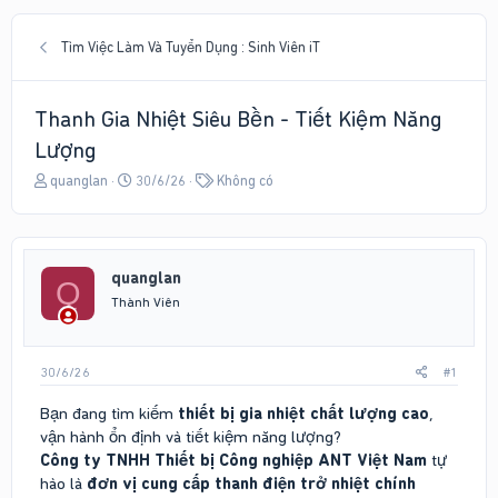
Tìm Việc Làm Và Tuyển Dụng : Sinh Viên iT
Thanh Gia Nhiệt Siêu Bền - Tiết Kiệm Năng
Lượng
T
N
T
quanglan
30/6/26
Không có
h
g
ừ
r
à
k
e
y
h
a
g
ó
quanglan
d
ử
a
Q
s
i
Thành Viên
t
a
r
30/6/26
#1
t
e
Bạn đang tìm kiếm
thiết bị gia nhiệt chất lượng cao
,
r
vận hành ổn định và tiết kiệm năng lượng?
Công ty TNHH Thiết bị Công nghiệp ANT Việt Nam
tự
hào là
đơn vị cung cấp thanh điện trở nhiệt chính