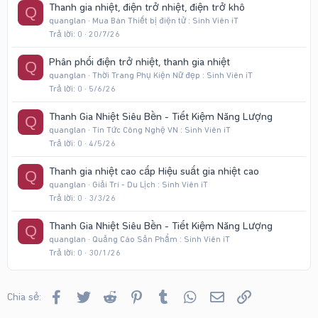
Thanh gia nhiệt, điện trở nhiệt, điện trở khô
Q
quanglan
Mua Bán Thiết bị điện tử : Sinh Viên iT
Trả lời
0
20/7/26
Phân phối điện trở nhiệt, thanh gia nhiệt
Q
quanglan
Thời Trang Phụ Kiện Nữ đẹp : Sinh Viên iT
Trả lời
0
5/6/26
Thanh Gia Nhiệt Siêu Bền - Tiết Kiệm Năng Lượng
Q
quanglan
Tin Tức Công Nghệ VN : Sinh Viên iT
Trả lời
0
4/5/26
Thanh gia nhiệt cao cấp Hiệu suất gia nhiệt cao
Q
quanglan
Giải Trí - Du Lịch : Sinh Viên iT
Trả lời
0
3/3/26
Thanh Gia Nhiệt Siêu Bền - Tiết Kiệm Năng Lượng
Q
quanglan
Quảng Cáo Sản Phẩm : Sinh Viên iT
Trả lời
0
30/1/26
Facebook
Twitter
Reddit
Pinterest
Tumblr
WhatsApp
Email
Link
Chia sẻ: